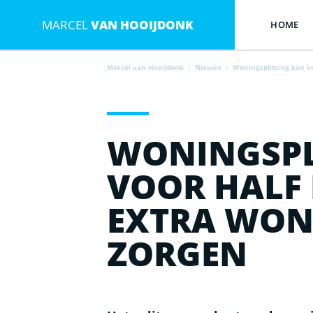
MARCEL
VAN HOOIJDONK
HOME
Marcel van Hooijdonk
/
Nieuws
/
Woningsplitsing kan v
WONINGSPL
VOOR HALF
EXTRA WON
ZORGEN