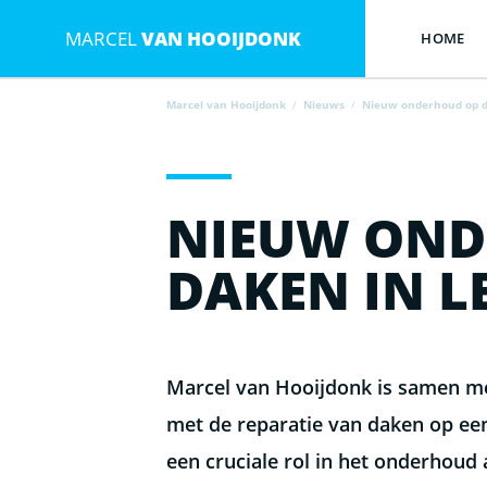
MARCEL
VAN HOOIJDONK
HOME
Marcel van Hooijdonk
/
Nieuws
/
Nieuw onderhoud op d
NIEUW OND
DAKEN IN L
Marcel van Hooijdonk is samen me
met de reparatie van daken op ee
een cruciale rol in het onderhou